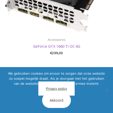
Accessoires
GeForce GTX 1660 Ti OC 6G
€
299,00
We gebruiken cookies om ervoor te zorgen dat onze website
zo soepel mogelijk draait. Als je doorgaat met het gebruiken
van de website, gaan we er vanuit dat ermee instemt.
Privacy policy
Akkoord