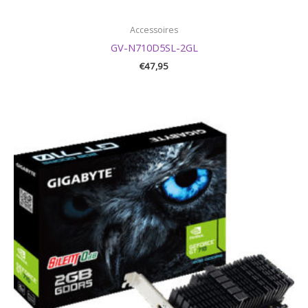
Accessoires
GV-N710D5SL-2GL
€
47,95