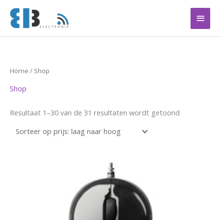
Ga
Hoof
naar
de
inhoud
Gesorteerd
Home
/ Shop
op
prijs:
Shop
laag
naar
hoog
Resultaat 1–30 van de 31 resultaten wordt getoond