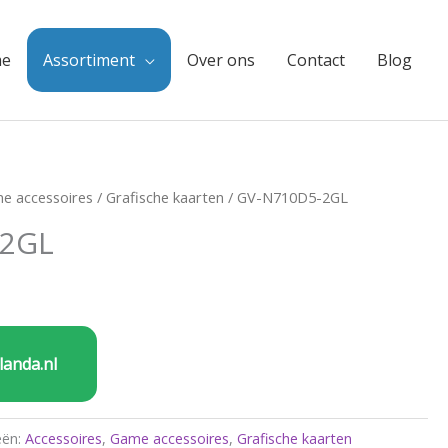
e
Assortiment
Over ons
Contact
Blog
e accessoires
/
Grafische kaarten
/ GV-N710D5-2GL
-2GL
landa.nl
eën:
Accessoires
,
Game accessoires
,
Grafische kaarten