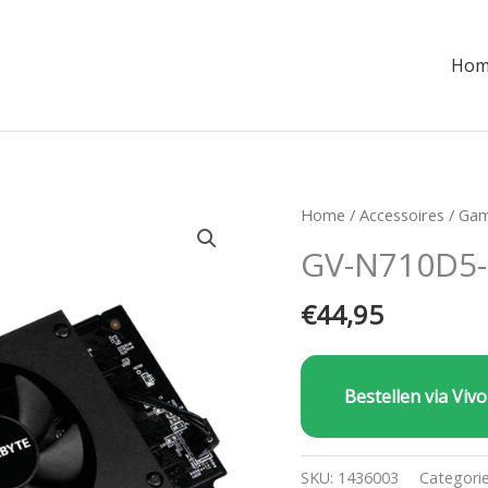
Hom
Home
/
Accessoires
/
Gam
GV-N710D5
€
44,95
Bestellen via Vivo
SKU:
1436003
Categori