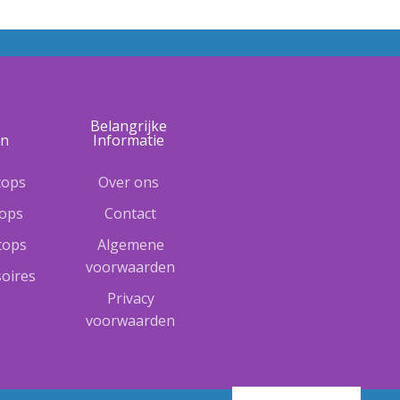
e
Belangrijke
ën
Informatie
tops
Over ons
tops
Contact
ptops
Algemene
voorwaarden
oires
Privacy
voorwaarden