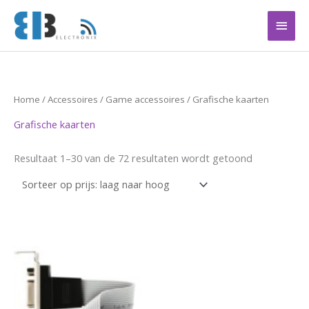
Ga
Hoof
naar
de
inhoud
Gesorteerd
Home
/
Accessoires
/
Game accessoires
/ Grafische kaarten
op
prijs:
Grafische kaarten
laag
naar
hoog
Resultaat 1–30 van de 72 resultaten wordt getoond