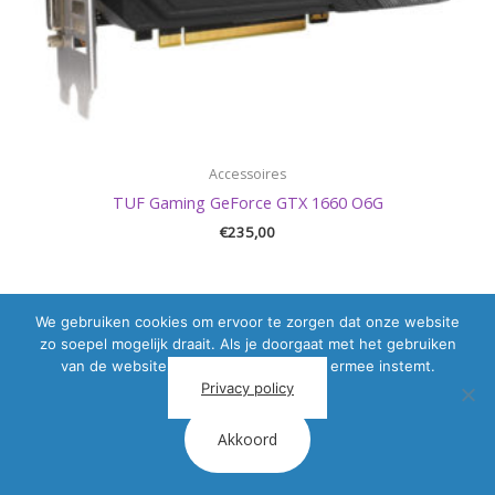
Accessoires
TUF Gaming GeForce GTX 1660 O6G
€
235,00
We gebruiken cookies om ervoor te zorgen dat onze website
zo soepel mogelijk draait. Als je doorgaat met het gebruiken
van de website, gaan we er vanuit dat ermee instemt.
Privacy policy
Akkoord