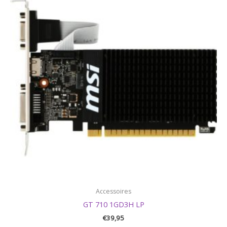
Accessoires
GT 710 1GD3H LP
€
39,95