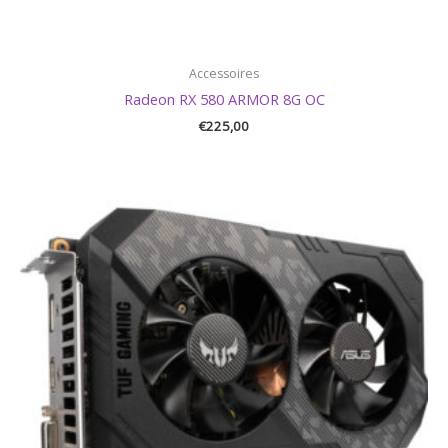
Accessoires
Radeon RX 580 ARMOR 8G OC
€
225,00