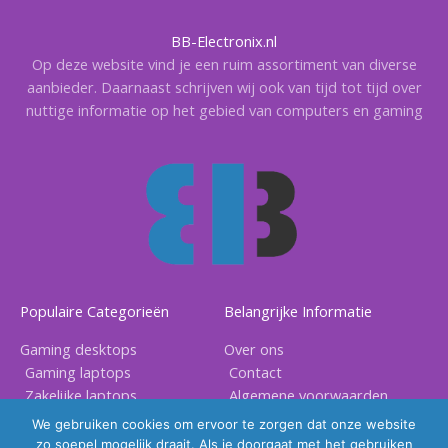
BB-Electronix.nl
Op deze website vind je een ruim assortiment van diverse
aanbieder. Daarnaast schrijven wij ook van tijd tot tijd over
nuttige informatie op het gebied van computers en gaming
Populaire Categorieën
Belangrijke Informatie
Gaming desktops
Over ons
Gaming laptops
Contact
Zakelijke laptops
Algemene voorwaarden
Gaming accessoires
Privacy voorwaarden
We gebruiken cookies om ervoor te zorgen dat onze website
zo soepel mogelijk draait. Als je doorgaat met het gebruiken