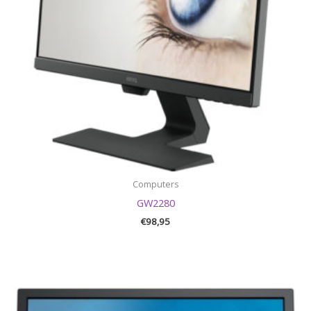
Computers
GW2280
€
98,95