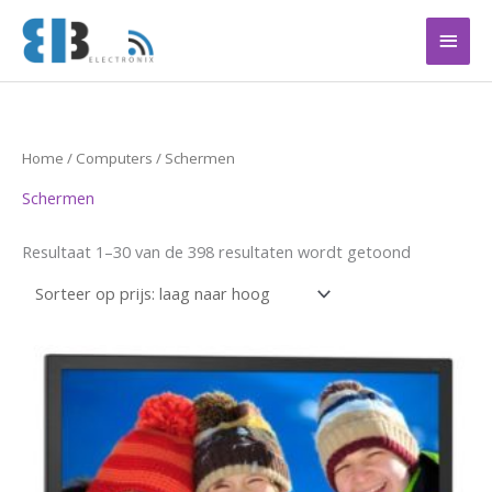
Ga
Hoof
naar
de
inhoud
Gesorteer
Home
/
Computers
/ Schermen
op
prijs:
Schermen
laag
naar
hoog
Resultaat 1–30 van de 398 resultaten wordt getoond