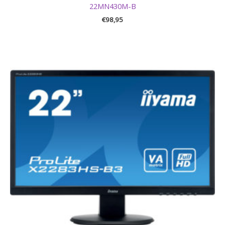
22MN430M-B
€
98,95