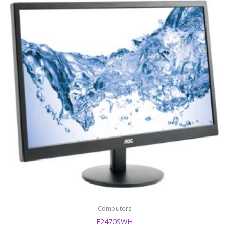
Computers
E2470SWH