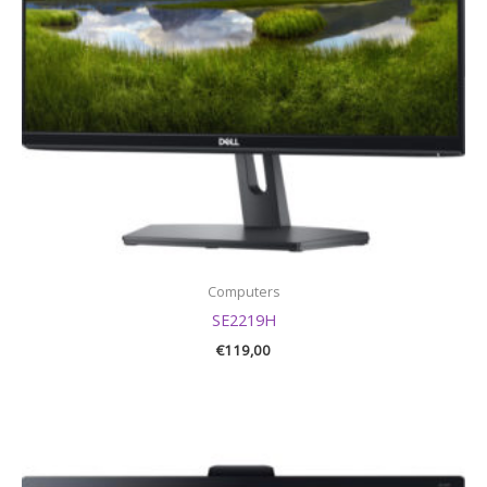
Computers
SE2219H
€
119,00