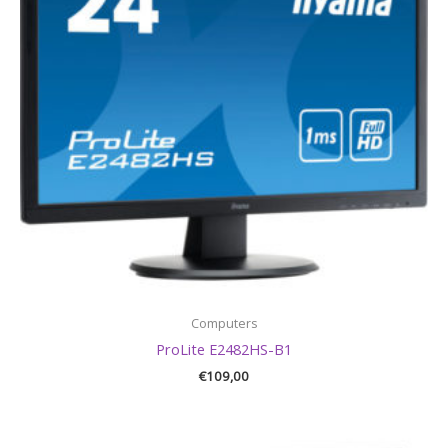
Computers
ProLite E2482HS-B1
€
109,00