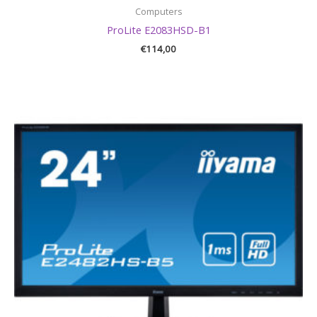
Computers
ProLite E2083HSD-B1
€
114,00