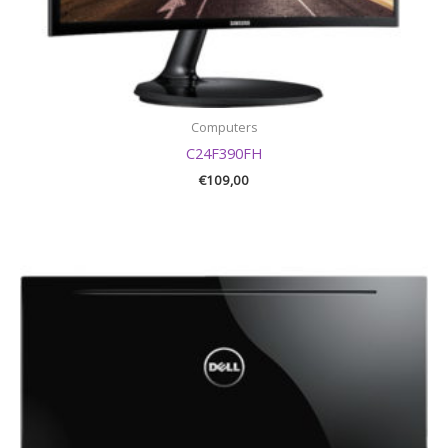
Computers
C24F390FH
€
109,00