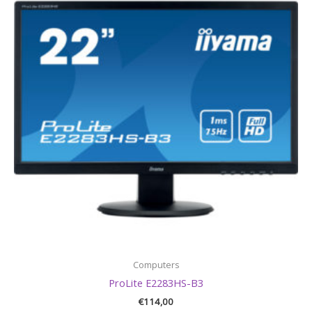
Computers
ProLite E2283HS-B3
€
114,00