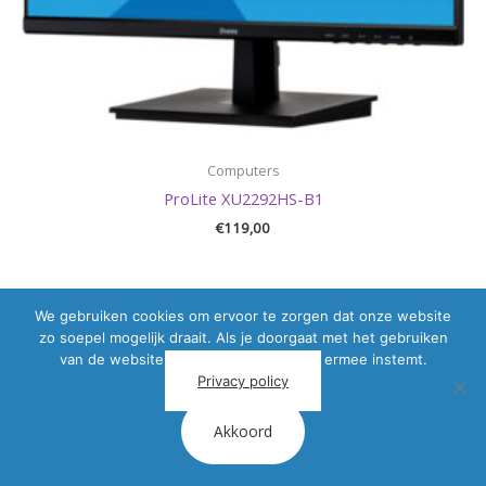
Computers
ProLite XU2292HS-B1
€
119,00
We gebruiken cookies om ervoor te zorgen dat onze website
zo soepel mogelijk draait. Als je doorgaat met het gebruiken
van de website, gaan we er vanuit dat ermee instemt.
Privacy policy
Akkoord