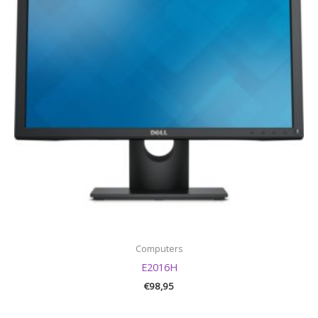
Computers
E2016H
€
98,95