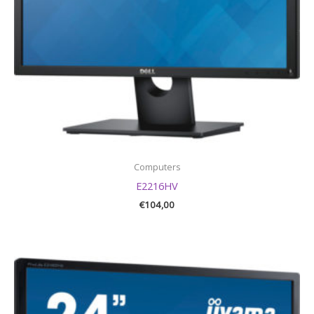
Computers
E2216HV
€
104,00