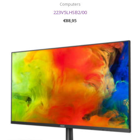
Computers
223V5LHSB2/00
€
88,95