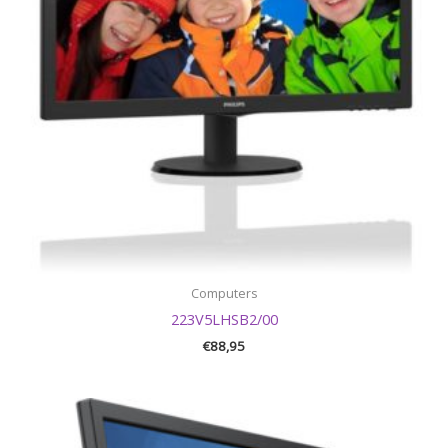
Computers
223V5LHSB2/00
€
88,95