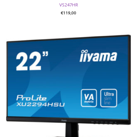
VS247HR
€
119,00