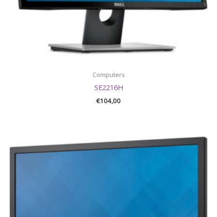
Computers
SE2216H
€
104,00