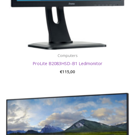
Computers
ProLite B2083HSD-B1 Ledmonitor
€
115,00