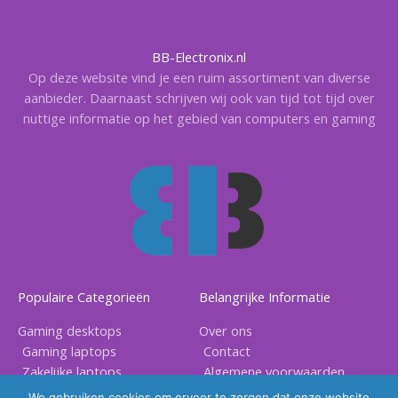
BB-Electronix.nl
Op deze website vind je een ruim assortiment van diverse
aanbieder. Daarnaast schrijven wij ook van tijd tot tijd over
nuttige informatie op het gebied van computers en gaming
Populaire Categorieën
Belangrijke Informatie
Gaming desktops
Over ons
Gaming laptops
Contact
Zakelijke laptops
Algemene voorwaarden
Gaming accessoires
Privacy voorwaarden
We gebruiken cookies om ervoor te zorgen dat onze website