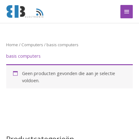
Ga
Hoof
naar
de
inhoud
Home
/
Computers
/ basis computers
basis computers
Geen producten gevonden die aan je selectie
voldoen.