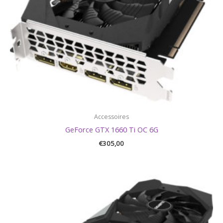
Accessoires
GeForce GTX 1660 Ti OC 6G
€
305,00