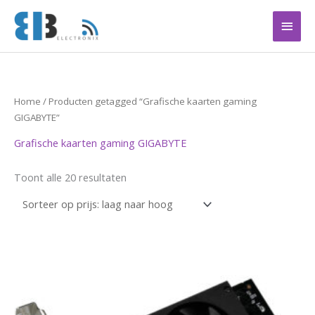
Ga
Hoof
naar
de
inhoud
Gesorteerd
Home
/ Producten getagged “Grafische kaarten gaming
op
prijs:
GIGABYTE”
laag
naar
Grafische kaarten gaming GIGABYTE
hoog
Toont alle 20 resultaten