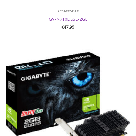
Accessoires
GV-N710D5SL-2GL
€
47,95