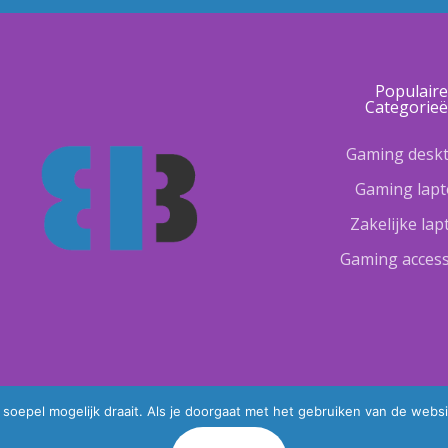
Populair
Categorie
Gaming desk
Gaming lap
Zakelijke la
Gaming access
oepel mogelijk draait. Als je doorgaat met het gebruiken van de websi