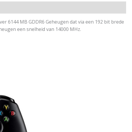
ver 6144 MB GDDR6 Geheugen dat via een 192 bit brede
eheugen een snelheid van 14000 MHz.