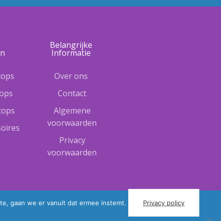
e
Belangrijke
ën
Informatie
tops
Over ons
tops
Contact
ptops
Algemene
voorwaarden
oires
Privacy
voorwaarden
te, gaan we er vanuit dat ermee instemt.
Privacy policy