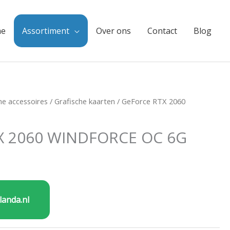
e
Assortiment
Over ons
Contact
Blog
e accessoires
/
Grafische kaarten
/ GeForce RTX 2060
X 2060 WINDFORCE OC 6G
landa.nl