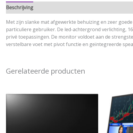
Beschrijving
Aanvullende informatie
Met zijn slanke mat afgewerkte behuizing en zeer goede 
particuliere gebruiker. De led-achtergrond verlichting, 1
privé toepassingen. De monitor voldoet aan de strengst
verstelbare voet met pivot functie en geïntegreerde spea
Gerelateerde producten