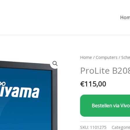
Hom
Home
/
Computers
/
Sch
ProLite B2
€
115,00
Bestellen via Vivo
SKU:
1101275
Categori