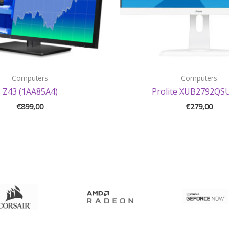
Computers
Computers
Z43 (1AA85A4)
Prolite XUB2792QS
€
899,00
€
279,00