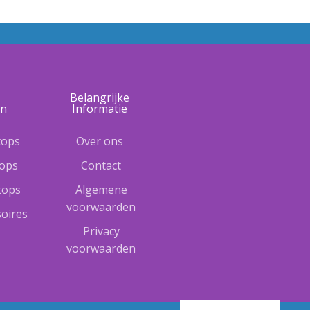
e
Belangrijke
ën
Informatie
tops
Over ons
tops
Contact
ptops
Algemene
voorwaarden
oires
Privacy
voorwaarden