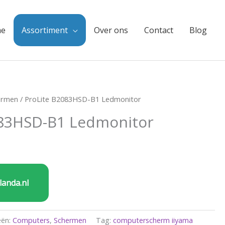
e
Assortiment
Over ons
Contact
Blog
ermen
/ ProLite B2083HSD-B1 Ledmonitor
083HSD-B1 Ledmonitor
landa.nl
eën:
Computers
,
Schermen
Tag:
computerscherm iiyama