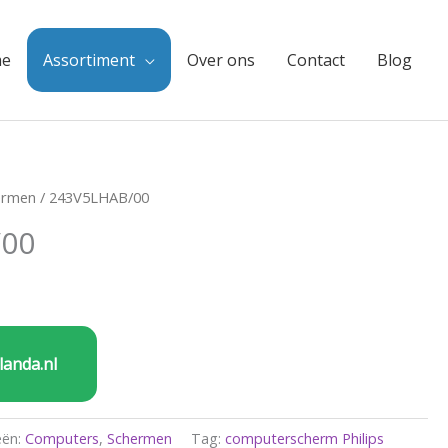
e
Assortiment
Over ons
Contact
Blog
ermen
/ 243V5LHAB/00
/00
landa.nl
eën:
Computers
,
Schermen
Tag:
computerscherm Philips