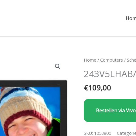
Hom
Home
/
Computers
/
Sch
243V5LHAB
€
109,00
Bestellen via Vivo
SKU:
1053800
Categori