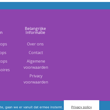
e
Belangrijke
ën
Informatie
tops
Over ons
tops
Contact
ptops
Algemene
voorwaarden
oires
Privacy
voorwaarden
te, gaan we er vanuit dat ermee instemt.
Privacy policy