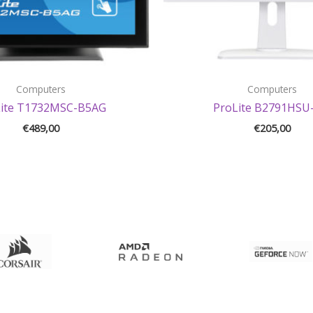
Computers
Computers
Lite T1732MSC-B5AG
ProLite B2791HSU
€
489,00
€
205,00