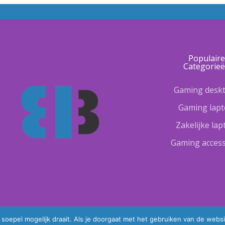
Populair
Categorie
Gaming desk
Gaming lap
Zakelijke la
Gaming access
oepel mogelijk draait. Als je doorgaat met het gebruiken van de websi