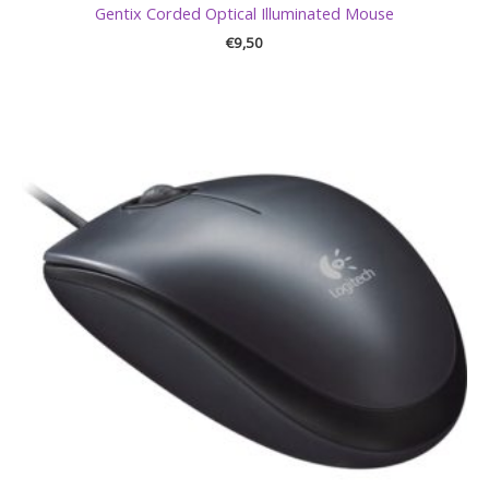
Gentix Corded Optical Illuminated Mouse
€
9,50