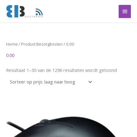
Ga
Hoof
naar
de
inhoud
Gesortee
Home
/ Product Bezorgkosten / 0.00
op
prijs:
0.00
laag
naar
hoog
Resultaat 1–30 van de 1296 resultaten wordt getoond