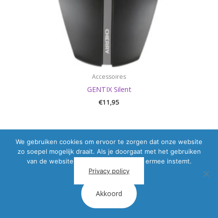
Accessoires
GENTIX Silent
€
11,95
We gebruiken cookies om ervoor te zorgen dat onze website
zo soepel mogelijk draait. Als je doorgaat met het gebruiken
van de website, gaan we er vanuit dat ermee instemt.
Privacy policy
Akkoord