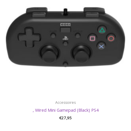
Accessoires
, Wired Mini Gamepad (Black) PS4
€
27,95