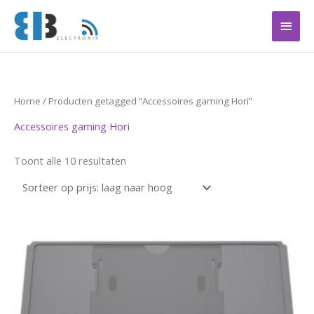
Ga
Hoof
naar
de
inhoud
Gesorteerd
Home
/ Producten getagged “Accessoires gaming Hori”
op
prijs:
Accessoires gaming Hori
laag
naar
hoog
Toont alle 10 resultaten