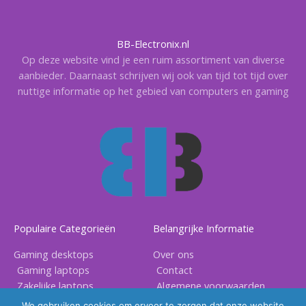
BB-Electronix.nl
Op deze website vind je een ruim assortiment van diverse
aanbieder. Daarnaast schrijven wij ook van tijd tot tijd over
nuttige informatie op het gebied van computers en gaming
Populaire Categorieën
Belangrijke Informatie
Gaming desktops
Over ons
Gaming laptops
Contact
Zakelijke laptops
Algemene voorwaarden
Gaming accessoires
Privacy voorwaarden
We gebruiken cookies om ervoor te zorgen dat onze website