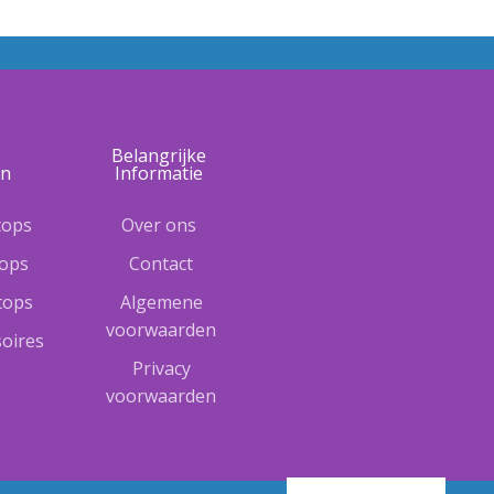
e
Belangrijke
ën
Informatie
tops
Over ons
tops
Contact
ptops
Algemene
voorwaarden
oires
Privacy
voorwaarden