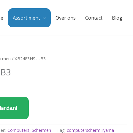
e
Assortiment
Over ons
Contact
Blog
ermen
/ XB2483HSU-B3
-B3
landa.nl
eën:
Computers
,
Schermen
Tag:
computerscherm iiyama