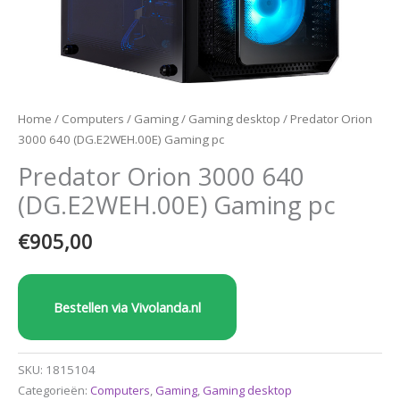
Home
/
Computers
/
Gaming
/
Gaming desktop
/ Predator Orion
3000 640 (DG.E2WEH.00E) Gaming pc
Predator Orion 3000 640
(DG.E2WEH.00E) Gaming pc
€
905,00
Bestellen via Vivolanda.nl
SKU:
1815104
Categorieën:
Computers
,
Gaming
,
Gaming desktop