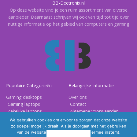
BB-Electronix.nl
Op deze website vind je een ruim assortiment van diverse
aanbieder. Daarnaast schrijven wij ook van tijd tot tijd over
nuttige informatie op het gebied van computers en gaming
Populaire Categorieën
Belangrijke Informatie
Gaming desktops
Over ons
Gaming laptops
Contact
Zakelijke laptops
Algemene voorwaarden
Gaming accessoires
Privacy voorwaarden
We gebruiken cookies om ervoor te zorgen dat onze website
zo soepel mogelijk draait. Als je doorgaat met het gebruiken
van de website, gaan we er vanuit dat ermee instemt.