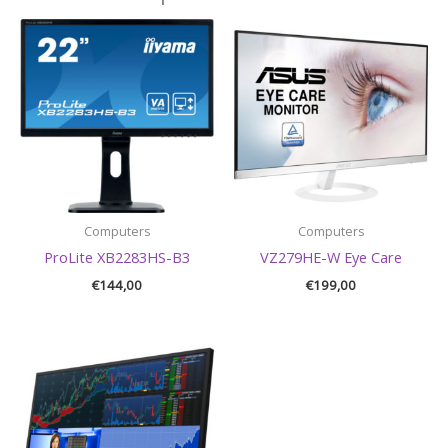
Computers
Computers
ProLite XB2283HS-B3
VZ279HE-W Eye Care
€
144,00
€
199,00