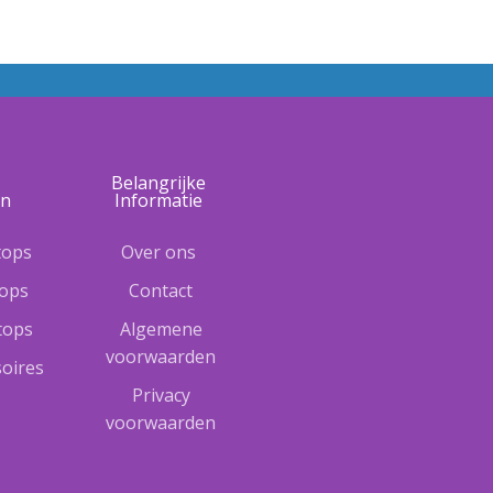
e
Belangrijke
ën
Informatie
tops
Over ons
tops
Contact
ptops
Algemene
voorwaarden
oires
Privacy
voorwaarden