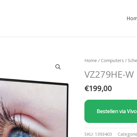
Hom
Home
/
Computers
/
Sch
VZ279HE-W 
€
199,00
Bestellen via Vivo
SKU:
1393403
Categori