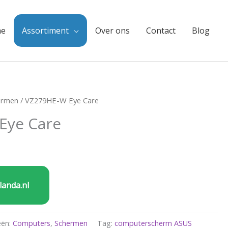
e
Assortiment
Over ons
Contact
Blog
ermen
/ VZ279HE-W Eye Care
Eye Care
landa.nl
eën:
Computers
,
Schermen
Tag:
computerscherm ASUS