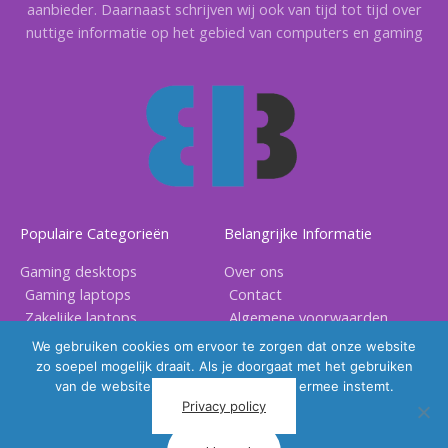
aanbieder. Daarnaast schrijven wij ook van tijd tot tijd over
nuttige informatie op het gebied van computers en gaming
Populaire Categorieën
Belangrijke Informatie
Gaming desktops
Over ons
Gaming laptops
Contact
Zakelijke laptops
Algemene voorwaarden
Gaming accessoires
Privacy voorwaarden
We gebruiken cookies om ervoor te zorgen dat onze website
zo soepel mogelijk draait. Als je doorgaat met het gebruiken
van de website, gaan we er vanuit dat ermee instemt.
Privacy policy