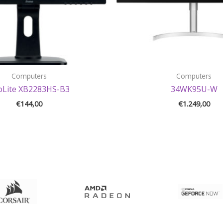
Computers
Computers
oLite XB2283HS-B3
34WK95U-W
€
144,00
€
1.249,00