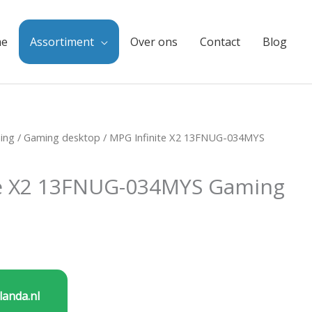
e
Assortiment
Over ons
Contact
Blog
ing
/
Gaming desktop
/ MPG Infinite X2 13FNUG-034MYS
te X2 13FNUG-034MYS Gaming
landa.nl