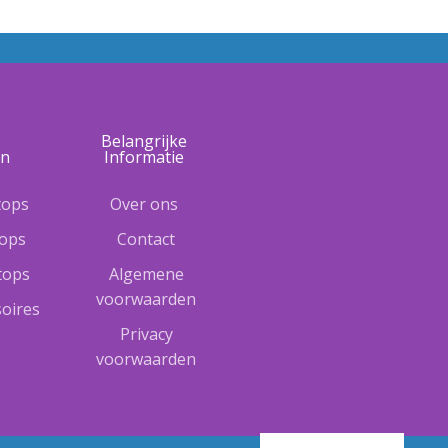
e
Belangrijke
ën
Informatie
tops
Over ons
tops
Contact
ptops
Algemene
voorwaarden
oires
Privacy
voorwaarden