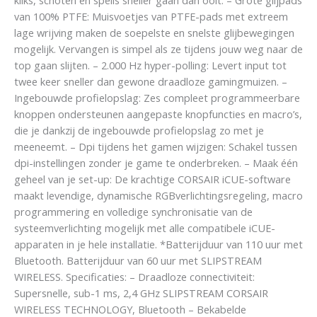
van 100% PTFE: Muisvoetjes van PTFE-pads met extreem
lage wrijving maken de soepelste en snelste glijbewegingen
mogelijk. Vervangen is simpel als ze tijdens jouw weg naar de
top gaan slijten. – 2.000 Hz hyper-polling: Levert input tot
twee keer sneller dan gewone draadloze gamingmuizen. –
Ingebouwde profielopslag: Zes compleet programmeerbare
knoppen ondersteunen aangepaste knopfuncties en macro’s,
die je dankzij de ingebouwde profielopslag zo met je
meeneemt. – Dpi tijdens het gamen wijzigen: Schakel tussen
dpi-instellingen zonder je game te onderbreken. – Maak één
geheel van je set-up: De krachtige CORSAIR iCUE-software
maakt levendige, dynamische RGBverlichtingsregeling, macro
programmering en volledige synchronisatie van de
systeemverlichting mogelijk met alle compatibele iCUE-
apparaten in je hele installatie. *Batterijduur van 110 uur met
Bluetooth. Batterijduur van 60 uur met SLIPSTREAM
WIRELESS. Specificaties: – Draadloze connectiviteit:
Supersnelle, sub-1 ms, 2,4 GHz SLIPSTREAM CORSAIR
WIRELESS TECHNOLOGY, Bluetooth – Bekabelde