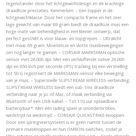
tegenstander door het lichtgewichtdesign en de krachtige
draadloze prestaties. Kenmerken: – Een topper in de
lichtgewichtklasse: Door het compacte frame en het zeer
lage gewicht van maar 69 gram biedt de draadloze muis een
hoge mate van behendigheid in een kleiner ontwerp, dat
perfect geschikt is voor klauw- en topgrepen. – Ultralicht
met maar 69 gram: Moeiteloze en vlotte muisbewegingen
om nog langer te gamen. – CORSAIR MARKSMAN optische
sensor met 26.000 dpi: Met een verbluffende native 26.000
dpi en 650 inch per seconde (IPS) tracking bij een versnelling
tot 50 G registreert de MARKSMAN-sensor elke beweging
van je muis. – Supersnelle SLIPSTREAM WIRELESS-verbinding:
SLIPSTREAM WIRELESS biedt een sub-1ms draadloze
verbinding naar je pc of Mac, of maak verbinding via
Bluetooth of een USB-kabel. – Tot 110 uur oplaadbare
batterijduur*: Met één lading speel je ononderbroken,
wedstrijd na wedstrijd. – CORSAIR QUICKSTRIKE-knoppen:
Door een springveersysteem is er geen ruimte tussen de
primaire muisknoppen en hun OMRON-switches, zodat je
kliks, schoten en spells sneller gaan dan ooit. – Grote glijpads