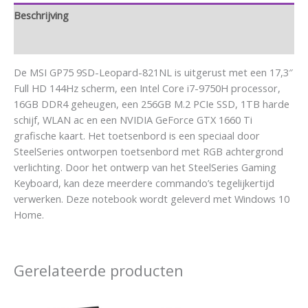
Beschrijving
Aanvullende informatie
De MSI GP75 9SD-Leopard-821NL is uitgerust met een 17,3″
Full HD 144Hz scherm, een Intel Core i7-9750H processor,
16GB DDR4 geheugen, een 256GB M.2 PCIe SSD, 1TB harde
schijf, WLAN ac en een NVIDIA GeForce GTX 1660 Ti
grafische kaart. Het toetsenbord is een speciaal door
SteelSeries ontworpen toetsenbord met RGB achtergrond
verlichting. Door het ontwerp van het SteelSeries Gaming
Keyboard, kan deze meerdere commando’s tegelijkertijd
verwerken. Deze notebook wordt geleverd met Windows 10
Home.
Gerelateerde producten