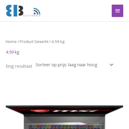
Ga
Hoof
naar
de
inhoud
Home
/ Product Gewicht / 4.59 kg
4.59 kg
Enig resultaat