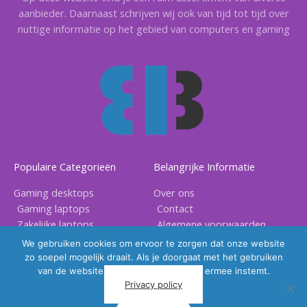
aanbieder. Daarnaast schrijven wij ook van tijd tot tijd over
nuttige informatie op het gebied van computers en gaming
Populaire Categorieën
Belangrijke Informatie
Gaming desktops
Over ons
Gaming laptops
Contact
Zakelijke laptops
Algemene voorwaarden
Gaming accessoires
Privacy voorwaarden
We gebruiken cookies om ervoor te zorgen dat onze website
zo soepel mogelijk draait. Als je doorgaat met het gebruiken
van de website, gaan we er vanuit dat ermee instemt.
Privacy policy