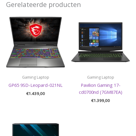
Gerelateerde producten
Gaming Laptop
Gaming Laptop
GP65 9SD-Leopard-021NL
Pavilion Gaming 17-
cd0700nd (7GM87EA)
€
1.439,00
€
1.399,00