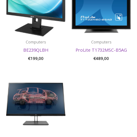
Computers
Computers
BE239QLBH
ProLite T1732MSC-B5AG
€
199,00
€
489,00