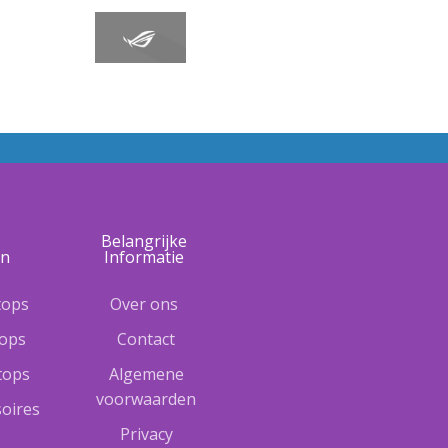
e
Belangrijke
ën
Informatie
tops
Over ons
tops
Contact
ptops
Algemene
voorwaarden
oires
Privacy