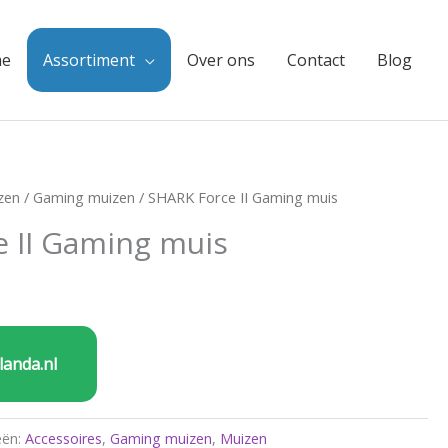
e
Assortiment
Over ons
Contact
Blog
zen
/
Gaming muizen
/ SHARK Force II Gaming muis
 II Gaming muis
landa.nl
eën:
Accessoires
,
Gaming muizen
,
Muizen