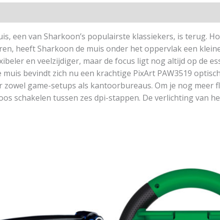
is, een van Sharkoon’s populairste klassiekers, is terug. H
uren, heeft Sharkoon de muis onder het oppervlak een klein
ibeler en veelzijdiger, maar de focus ligt nog altijd op de e
e muis bevindt zich nu een krachtige PixArt PAW3519 optis
oor zowel game-setups als kantoorbureaus. Om je nog meer fl
os schakelen tussen zes dpi-stappen. De verlichting van h