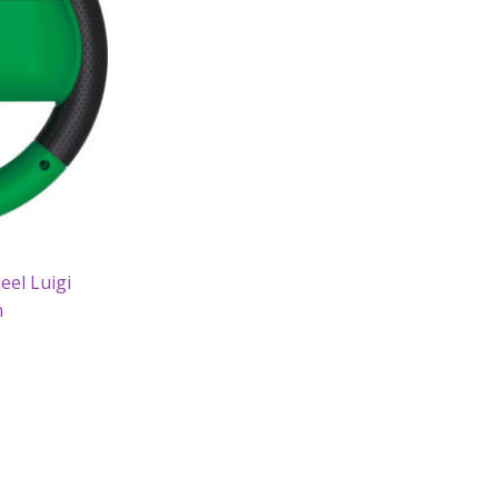
eel Luigi
h