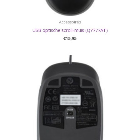
Accessoires
USB optische scroll-muis (QY777AT)
€
15,95