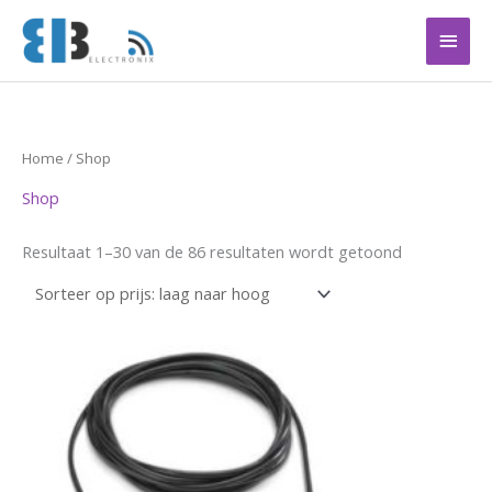
Ga
Hoof
naar
de
inhoud
Gesorteerd
Home
/ Shop
op
prijs:
Shop
laag
naar
hoog
Resultaat 1–30 van de 86 resultaten wordt getoond