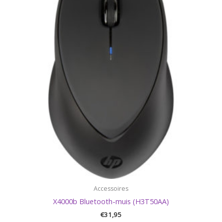
Accessoires
X4000b Bluetooth-muis (H3T50AA)
€
31,95