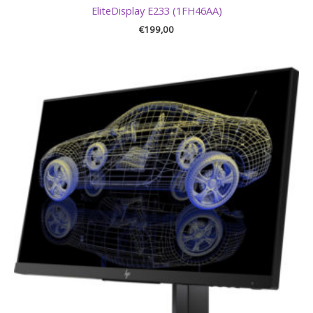
EliteDisplay E233 (1FH46AA)
€
199,00