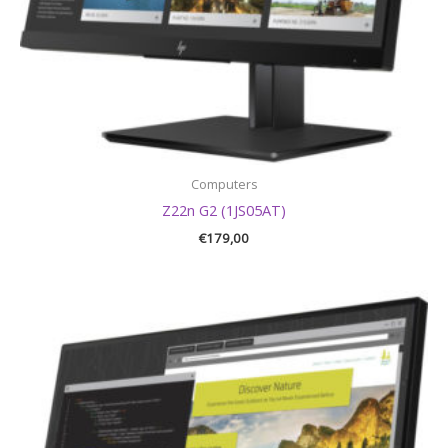
Computers
Z22n G2 (1JS05AT)
€
179,00