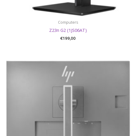
Computers
Z23n G2 (1JS06AT)
€
199,00