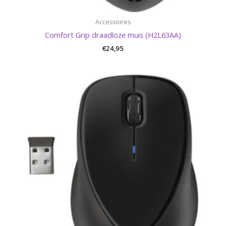
Accessoires
Comfort Grip draadloze muis (H2L63AA)
€
24,95