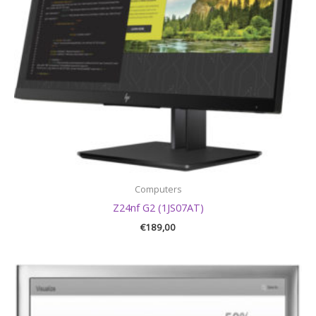
Computers
Z24nf G2 (1JS07AT)
€
189,00