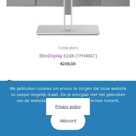
Computers
EliteDisplay E243i (1FH49AT)
€
209,00
We gebruiken cookies om ervoor te zorgen dat onze website
zo soepel mogelijk draait. Als je doorgaat met het gebruiken
van de website, gaan we er vanuit dat ermee instemt.
Privacy policy
Akkoord