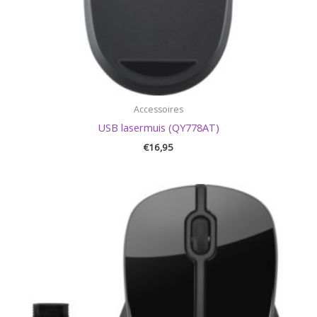
Accessoires
USB lasermuis (QY778AT)
€
16,95