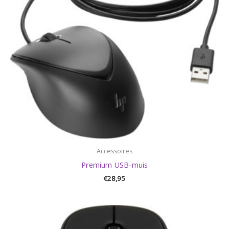
Accessoires
Premium USB-muis
€
28,95