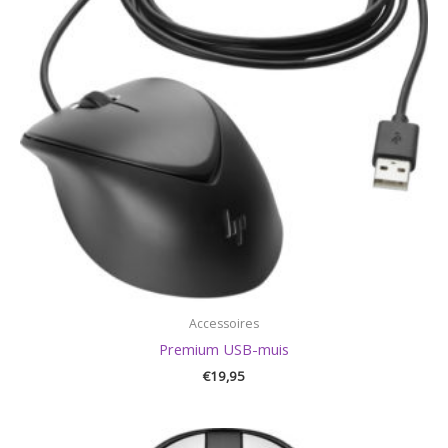
Accessoires
Premium USB-muis
€
19,95