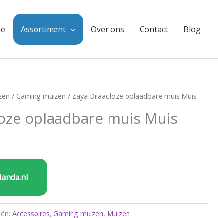
e
Assortiment
Over ons
Contact
Blog
zen
/
Gaming muizen
/ Zaya Draadloze oplaadbare muis Muis
oze oplaadbare muis Muis
landa.nl
eën:
Accessoires
,
Gaming muizen
,
Muizen