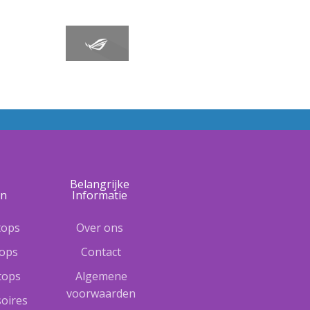
e
Belangrijke
ën
Informatie
tops
Over ons
tops
Contact
ptops
Algemene
voorwaarden
oires