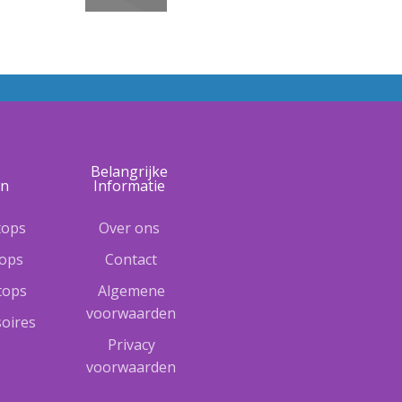
e
Belangrijke
ën
Informatie
tops
Over ons
tops
Contact
ptops
Algemene
voorwaarden
oires
Privacy
voorwaarden