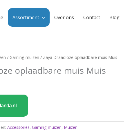
e
Assortiment
Over ons
Contact
Blog
zen
/
Gaming muizen
/ Zaya Draadloze oplaadbare muis Muis
oze oplaadbare muis Muis
landa.nl
eën:
Accessoires
,
Gaming muizen
,
Muizen