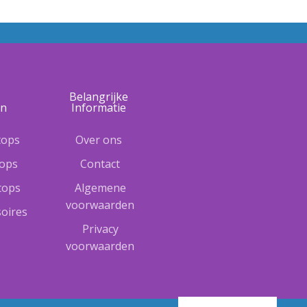
e
Belangrijke
ën
Informatie
tops
Over ons
tops
Contact
ptops
Algemene
voorwaarden
oires
Privacy
voorwaarden