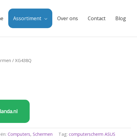
e
Assortiment
Over ons
Contact
Blog
ermen
/ XG438Q
landa.nl
eën:
Computers
,
Schermen
Tag:
computerscherm ASUS