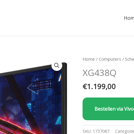
Hom
Home
/
Computers
/
Sch
XG438Q
€
1.199,00
Bestellen via Vivo
SKU:
1737087
Categori