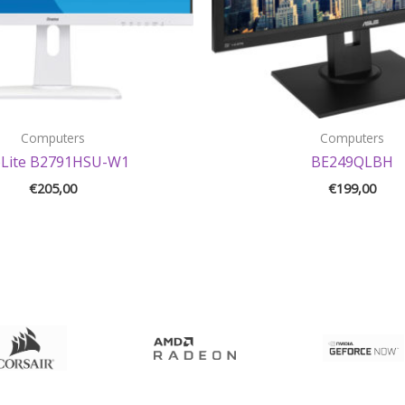
Computers
Computers
oLite B2791HSU-W1
BE249QLBH
€
205,00
€
199,00