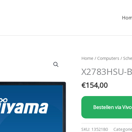
Hom
Home
/
Computers
/
Sch
X2783HSU-
€
154,00
Bestellen via Vivo
SKU:
1352180
Categori