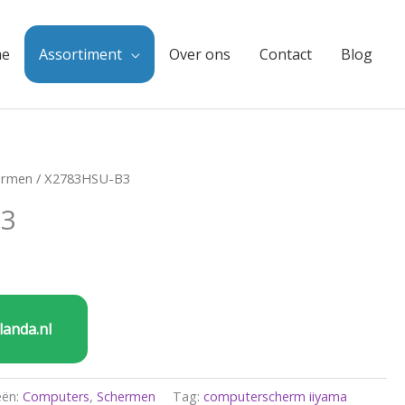
e
Assortiment
Over ons
Contact
Blog
ermen
/ X2783HSU-B3
B3
landa.nl
eën:
Computers
,
Schermen
Tag:
computerscherm iiyama