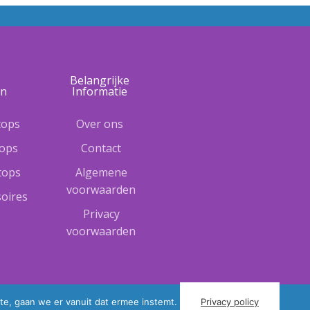
e
Belangrijke
ën
Informatie
tops
Over ons
tops
Contact
ptops
Algemene
voorwaarden
oires
Privacy
voorwaarden
te, gaan we er vanuit dat ermee instemt.
Privacy policy