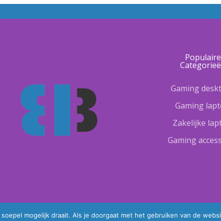
Populair
Categorie
Gaming desk
Gaming lap
Zakelijke la
Gaming access
oepel mogelijk draait. Als je doorgaat met het gebruiken van de websi