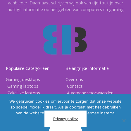
aanbieder. Daarnaast schrijven wij ook van tijd tot tijd over
nuttige informatie op het gebied van computers en gaming
Populaire Categorieën
Belangrijke Informatie
Gaming desktops
Over ons
Gaming laptops
Contact
Zakelijke laptops
Algemene voorwaarden
Gaming accessoires
Privacy voorwaarden
We gebruiken cookies om ervoor te zorgen dat onze website
zo soepel mogelijk draait. Als je doorgaat met het gebruiken
van de website, gaan we er vanuit dat ermee instemt.
Privacy policy