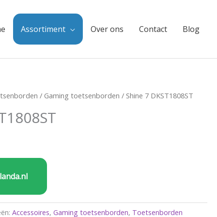
e
Assortiment
Over ons
Contact
Blog
tsenborden
/
Gaming toetsenborden
/ Shine 7 DKST1808ST
ST1808ST
landa.nl
eën:
Accessoires
,
Gaming toetsenborden
,
Toetsenborden