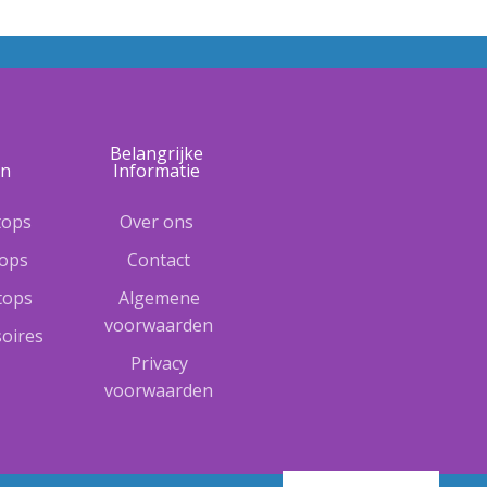
e
Belangrijke
ën
Informatie
tops
Over ons
tops
Contact
ptops
Algemene
voorwaarden
oires
Privacy
voorwaarden