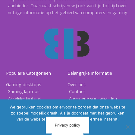
aanbieder. Daarnaast schrijven wij ook van tijd tot tijd over
nuttige informatie op het gebied van computers en gaming
Populaire Categorieën
Belangrijke Informatie
Gaming desktops
Over ons
Gaming laptops
Contact
Zakelijke laptops
Algemene voorwaarden
Gaming accessoires
Privacy voorwaarden
We gebruiken cookies om ervoor te zorgen dat onze website
zo soepel mogelijk draait. Als je doorgaat met het gebruiken
van de website, gaan we er vanuit dat ermee instemt.
Privacy policy