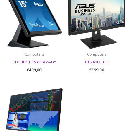
Computers
Computers
ProLite T1531SAW-B5
BE249QLBH
€
409,00
€
199,00