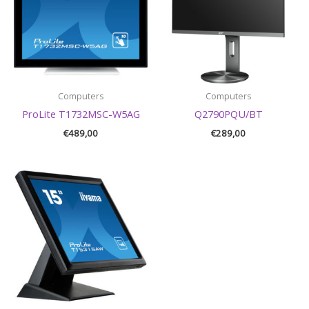
Computers
Computers
ProLite T1732MSC-W5AG
Q2790PQU/BT
€
489,00
€
289,00