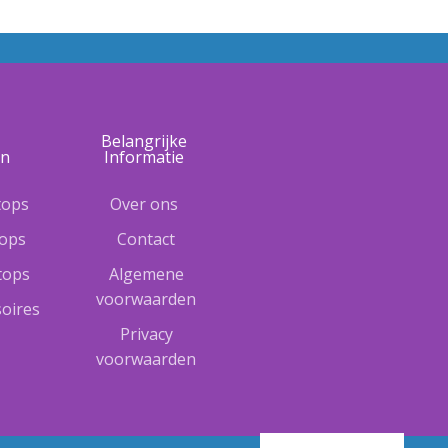
e
Belangrijke
ën
Informatie
tops
Over ons
tops
Contact
ptops
Algemene
voorwaarden
oires
Privacy
voorwaarden