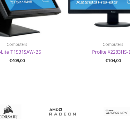
Computers
Computers
oLite T1531SAW-B5
Prolite X2283HS-
€
409,00
€
104,00