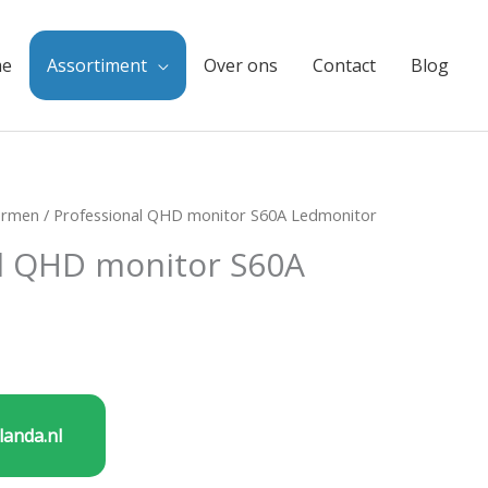
e
Assortiment
Over ons
Contact
Blog
ermen
/ Professional QHD monitor S60A Ledmonitor
l QHD monitor S60A
landa.nl