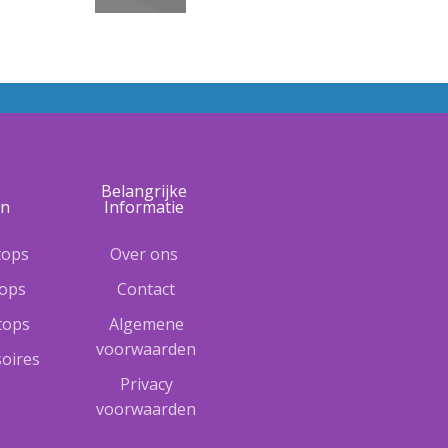
e
Belangrijke
ën
Informatie
tops
Over ons
tops
Contact
ptops
Algemene
voorwaarden
oires
Privacy
voorwaarden