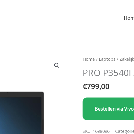
Hom
Home
/
Laptops
/
Zakelij
PRO P3540
€
799,00
Bestellen via Vivo
SKU:
1698096
Categori