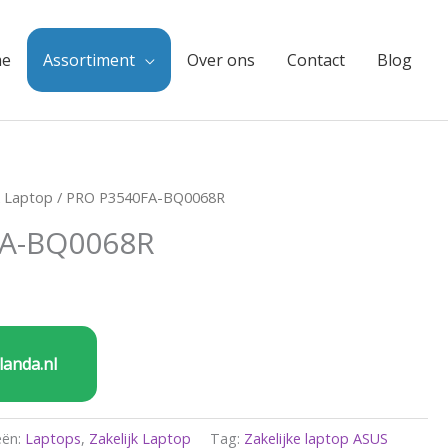
e
Assortiment
Over ons
Contact
Blog
k Laptop
/ PRO P3540FA-BQ0068R
FA-BQ0068R
landa.nl
eën:
Laptops
,
Zakelijk Laptop
Tag:
Zakelijke laptop ASUS