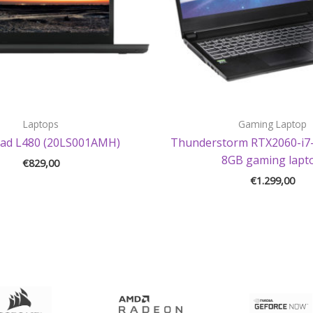
Laptops
Gaming Laptop
ad L480 (20LS001AMH)
Thunderstorm RTX2060-i7
8GB gaming lapt
€
829,00
€
1.299,00