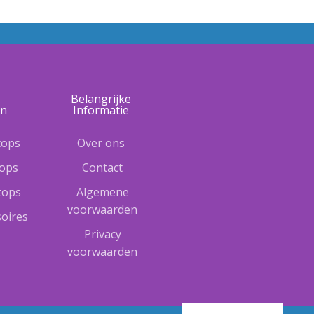
e
Belangrijke
ën
Informatie
tops
Over ons
tops
Contact
ptops
Algemene
voorwaarden
oires
Privacy
voorwaarden