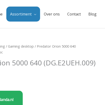
e
Assortiment
Over ons
Contact
Blog
ing
/
Gaming desktop
/ Predator Orion 5000 640
pc
ion 5000 640 (DG.E2UEH.009)
landa.nl