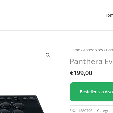
Hom
Home
/
Accessoires
/
Gam
Panthera Ev
€
199,00
Bestellen via Vivo
SKU:
1580796
Categori