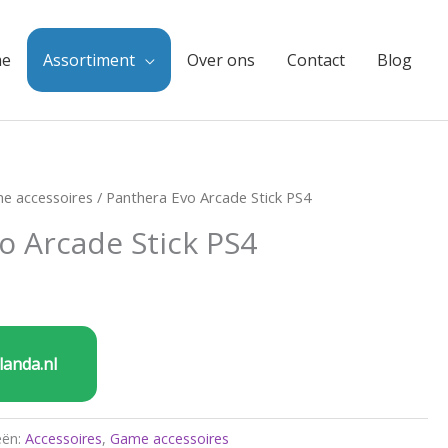
e
Assortiment
Over ons
Contact
Blog
e accessoires
/ Panthera Evo Arcade Stick PS4
o Arcade Stick PS4
landa.nl
eën:
Accessoires
,
Game accessoires