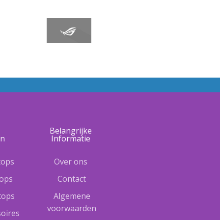
e
Belangrijke
ën
Informatie
tops
Over ons
tops
Contact
ptops
Algemene
voorwaarden
oires