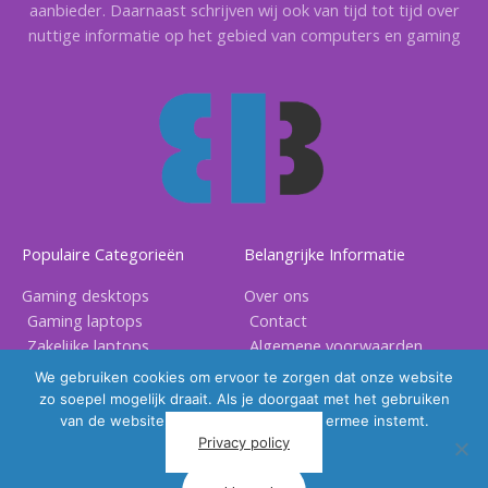
aanbieder. Daarnaast schrijven wij ook van tijd tot tijd over
nuttige informatie op het gebied van computers en gaming
Populaire Categorieën
Belangrijke Informatie
Gaming desktops
Over ons
Gaming laptops
Contact
Zakelijke laptops
Algemene voorwaarden
Gaming accessoires
Privacy voorwaarden
We gebruiken cookies om ervoor te zorgen dat onze website
zo soepel mogelijk draait. Als je doorgaat met het gebruiken
van de website, gaan we er vanuit dat ermee instemt.
Privacy policy