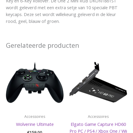
Key en 6-Key Rollover. De One 2 Mini RGB DKON1861ST
wordt geleverd met een extra setje van 10 speciale PBT
keycaps. Deze set wordt willekeurig geleverd in de kleur
rood, geel, blauw of groen.
Gerelateerde producten
Accessoires
Accessoires
Wolverine Ultimate
Elgato Game Capture HD60
Pro PC / PS4 / Xbox One / Wii
€
159,00