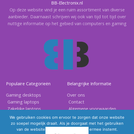
BB-Electronix.nl
Op deze website vind je een ruim assortiment van diverse
aanbieder. Daarnaast schrijven wij ook van tijd tot tijd over
nuttige informatie op het gebied van computers en gaming
Populaire Categorieën
Belangrijke Informatie
Gaming desktops
Over ons
Gaming laptops
Contact
Zakelijke laptops
Algemene voorwaarden
Gaming accessoires
Privacy voorwaarden
We gebruiken cookies om ervoor te zorgen dat onze website
zo soepel mogelijk draait. Als je doorgaat met het gebruiken
van de website, gaan we er vanuit dat ermee instemt.