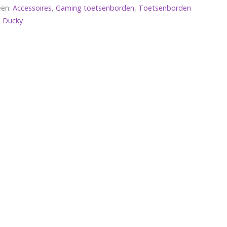
eën:
Accessoires
,
Gaming toetsenborden
,
Toetsenborden
 Ducky