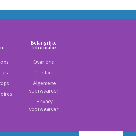
e
Belangrijke
ën
Informatie
tops
Over ons
tops
Contact
ptops
Algemene
voorwaarden
oires
Privacy
voorwaarden