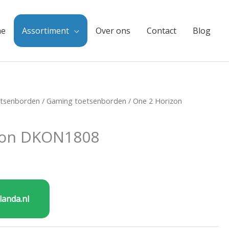
e
Assortiment
Over ons
Contact
Blog
tsenborden
/
Gaming toetsenborden
/ One 2 Horizon
zon DKON1808
landa.nl