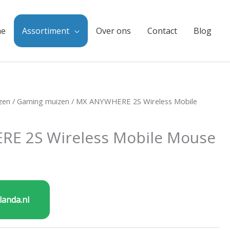
e
Assortiment
Over ons
Contact
Blog
zen
/
Gaming muizen
/ MX ANYWHERE 2S Wireless Mobile
E 2S Wireless Mobile Mouse
landa.nl