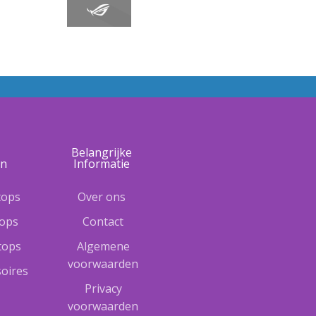
e
Belangrijke
ën
Informatie
tops
Over ons
tops
Contact
ptops
Algemene
voorwaarden
oires
Privacy
voorwaarden