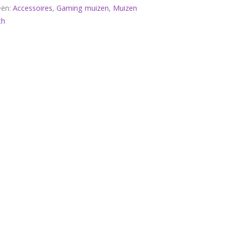
eën:
Accessoires
,
Gaming muizen
,
Muizen
ch