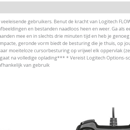
eeleisende gebruikers. Benut de kracht van Logitech FLOW
, afbeeldingen en bestanden naadloos heen en weer. Ga als 
den mee en in slechts drie minuten tijd en heb je genoeg 
 compacte, geronde vorm biedt de besturing die je thuis, op
r moeiteloze cursorbesturing op vrijwel elk oppervlak (zel
egaat na volledige oplading*** * Vereist Logitech Options-s
afhankelijk van gebruik