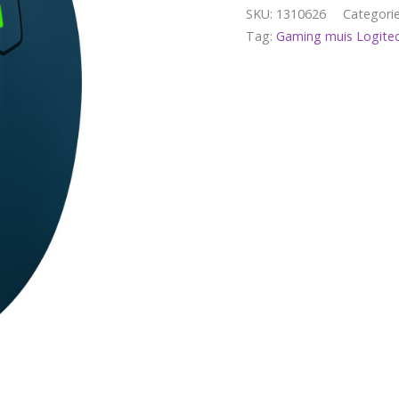
SKU:
1310626
Categori
Tag:
Gaming muis Logite