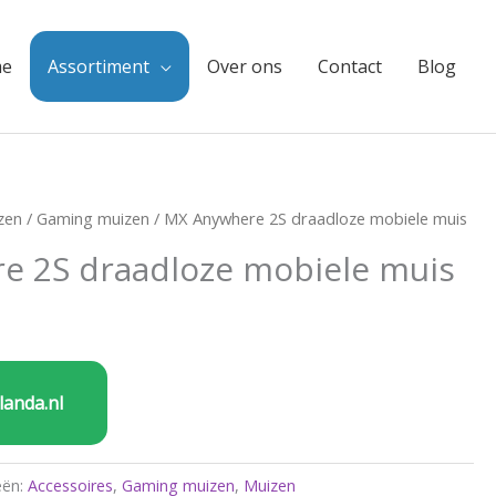
e
Assortiment
Over ons
Contact
Blog
zen
/
Gaming muizen
/ MX Anywhere 2S draadloze mobiele muis
e 2S draadloze mobiele muis
landa.nl
eën:
Accessoires
,
Gaming muizen
,
Muizen