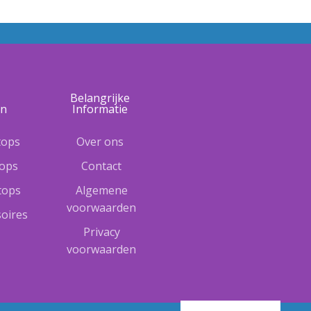
e
Belangrijke
ën
Informatie
tops
Over ons
tops
Contact
ptops
Algemene
voorwaarden
oires
Privacy
voorwaarden