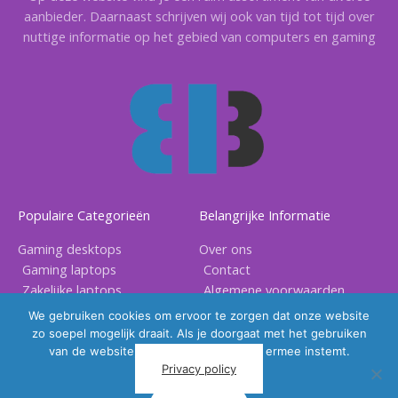
aanbieder. Daarnaast schrijven wij ook van tijd tot tijd over
nuttige informatie op het gebied van computers en gaming
Populaire Categorieën
Belangrijke Informatie
Gaming desktops
Over ons
Gaming laptops
Contact
Zakelijke laptops
Algemene voorwaarden
Gaming accessoires
Privacy voorwaarden
We gebruiken cookies om ervoor te zorgen dat onze website
zo soepel mogelijk draait. Als je doorgaat met het gebruiken
van de website, gaan we er vanuit dat ermee instemt.
Privacy policy