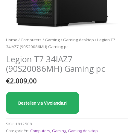
Home
/
Computers
/
Gaming
/
Gaming desktop
/ Legion T7
34IAZ7 (90S20086MH) Gaming pc
Legion T7 34IAZ7
(90S20086MH) Gaming pc
€
2.009,00
Bestellen via Vivolanda.nl
SKU:
1812508
Categorieën:
Computers
,
Gaming
,
Gaming desktop