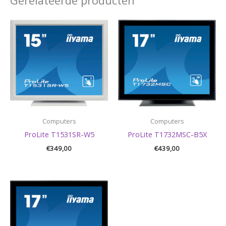
Gerelateerde producten
Computers
Computers
ProLite T1531SR-W5
ProLite T1732MSC-B5X
€
349,00
€
439,00