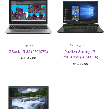
Laptops
Gaming Laptop
ZBook 15 G5 (2ZC67EA)
Pavilion Gaming 17-
cd0700nd (7GM87EA)
€
3.049,00
€
1.399,00