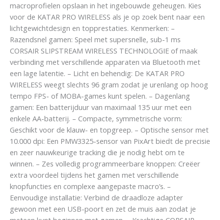
macroprofielen opslaan in het ingebouwde geheugen. Kies
voor de KATAR PRO WIRELESS als je op zoek bent naar een
lichtgewichtdesign en topprestaties. Kenmerken: –
Razendsnel gamen: Speel met supersnelle, sub-1 ms
CORSAIR SLIPSTREAM WIRELESS TECHNOLOGIE of maak
verbinding met verschillende apparaten via Bluetooth met
een lage latentie. – Licht en behendig: De KATAR PRO
WIRELESS weegt slechts 96 gram zodat je urenlang op hoog
tempo FPS- of MOBA-games kunt spelen. – Dagenlang
gamen: Een batterijduur van maximaal 135 uur met een
enkele AA-batterij. – Compacte, symmetrische vorm:
Geschikt voor de klauw- en topgreep. – Optische sensor met
10.000 dpi: Een PMW3325-sensor van PixArt biedt de precisie
en zeer nauwkeurige tracking die je nodig hebt om te
winnen. – Zes volledig programmeerbare knoppen: Creëer
extra voordeel tijdens het gamen met verschillende
knopfuncties en complexe aangepaste macro’s. –
Eenvoudige installatie: Verbind de draadloze adapter
gewoon met een USB-poort en zet de muis aan zodat je
meteen kunt beginnen met gamen. – Krachtige CORSAIR