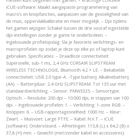
iCUE-software: Maakt aangepaste programmering van
macro’s en knopfuncties, aanpassen van de gevoeligheid van
de muis, oppervlakkalibratie en meer mogelijk. – Dpi tijdens
het gamen wijzigen: Schakel tussen de drie vooraf ingestelde
dpi-instellingen zonder je game te onderbreken. –
Ingebouwde profielopslag: Sla je favoriete verlichtings- en
macroprofielen op zodat je deze op elke pc of laptop kunt
gebruiken. Specificaties: – Draadloze connectiviteit:
Supersnelle, sub-1 ms, 2,4 GHz CORSAIR SLIPSTREAM
WIRELESS TECHNOLOGIE, Bluetooth 4.2 + LE. – Bekabelde
connectiviteit: USB 2.0 type-A. -Type batterij: Alkalinebatterij
(AA). – Batterijduur: 2,4 GHz SLIPSTREAM: Tot 135 uur met
standaardverlichting. – Sensor: PMW3325. – Sensortype:
Optisch. – Resolutie: 200 dpi – 10.000 dpi, in stappen van 100
dpi. – Ingebouwde profielen: 1. – Verlichting: 1-zone RGB. –
Knoppen: 6. – USB-rapportagesnelheid: 1000 Hz. – Kleur:
Zwart. – Muisvoet: Large PTFE. – Kabel: N.V.T. – iCUE
(software): Ondersteund. – Afmetingen: 115,8 (L) x 64,2 (B) x
37,8 (H) mm. – Gewicht (met/zonder kabel en accessoires):